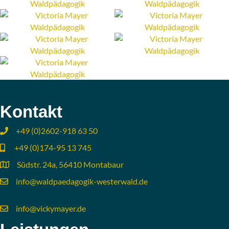
Kontakt
+49 (0)2602-918 63 50
+49 (0)174-95 13 745
Südstr. 24a, 56410 Montabaur
info@waldpaedagogik-westerwald.de
info@vickymayer.de